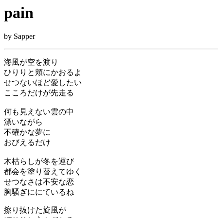
pain
by Sapper
海風が空を渡り
ひりりと頬にかおるよ
せつないほど愛したい
こころだけが先走る
何も見えない雲の中
漂いながら
不確かな夢に
おびえるだけ
木枯らしが冬を運び
都会を塗り替えてゆく
せつなさは不安な恋
胸騒ぎににているね
擦り抜けた旋風が